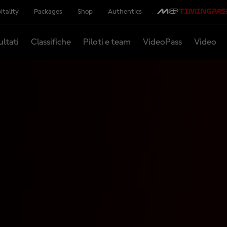
itality
Packages
Shop
Authentics
ultati
Classifiche
Piloti e team
VideoPass
Video