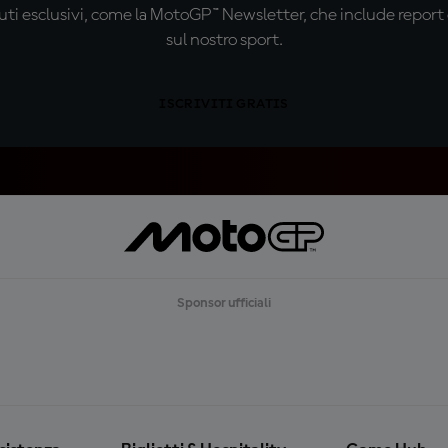
ti esclusivi, come la MotoGP™ Newsletter, che include report de
sul nostro sport.
ISCRIVITI GRATIS
Sponsor ufficiali