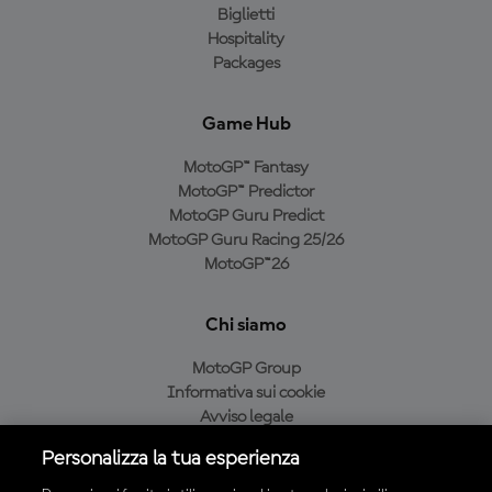
Biglietti
Hospitality
Packages
Game Hub
MotoGP™ Fantasy
MotoGP™ Predictor
MotoGP Guru Predict
MotoGP Guru Racing 25/26
MotoGP™26
Chi siamo
MotoGP Group
Informativa sui cookie
Avviso legale
Informativa sulla privacy
Personalizza la tua esperienza
Condizioni di acquisto