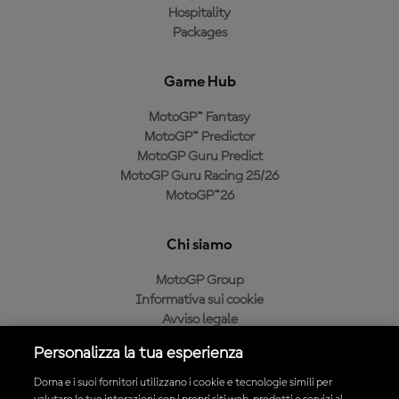
Hospitality
Packages
Game Hub
MotoGP™ Fantasy
MotoGP™ Predictor
MotoGP Guru Predict
MotoGP Guru Racing 25/26
MotoGP™26
Chi siamo
MotoGP Group
Informativa sui cookie
Avviso legale
Informativa sulla privacy
Personalizza la tua esperienza
Condizioni di acquisto
Dorna e i suoi fornitori utilizzano i cookie e tecnologie simili per