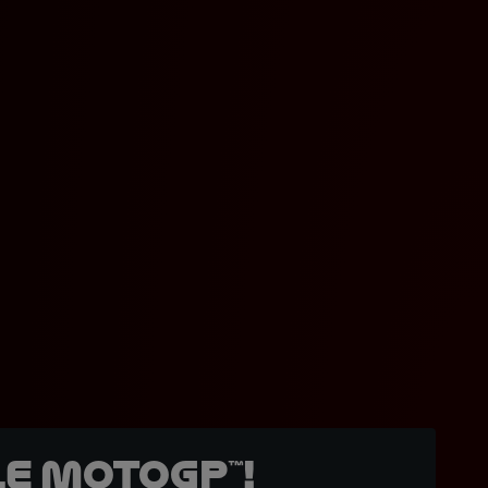
e MotoGP™!