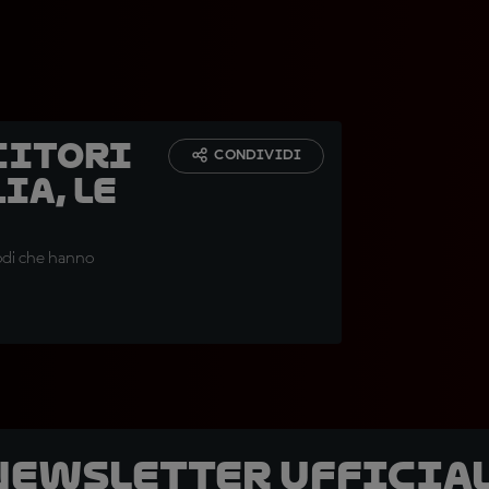
citori
CONDIVIDI
ia, le
odi che hanno
 newsletter ufficial