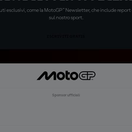
ti esclusivi, come la MotoGP™ Newsletter, che include report de
sul nostro sport.
ISCRIVITI GRATIS
Sponsor ufficiali