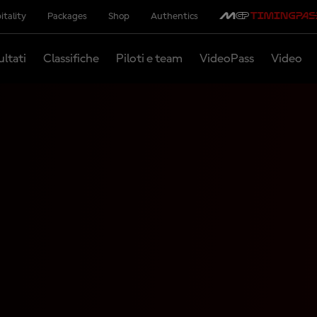
itality
Packages
Shop
Authentics
ultati
Classifiche
Piloti e team
VideoPass
Video