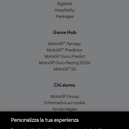
Biglietti
Hospitality
Packages
Game Hub
MotoGP™ Fantasy
MotoGP™ Predictor
MotoGP Guru Predict
MotoGP Guru Racing 25/26
MotoGP™26
Chi siamo
MotoGP Group
Informativa sui cookie
Avviso legale
Informativa sulla privacy
Personalizza la tua esperienza
Condizioni di acquisto