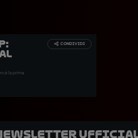
p:
CONDIVIDI
 al
ro è la prima
 newsletter ufficial