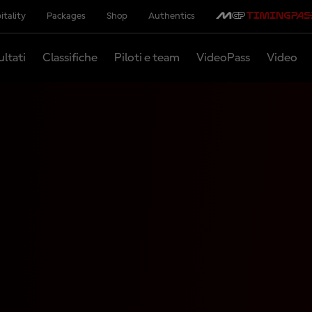
itality
Packages
Shop
Authentics
ultati
Classifiche
Piloti e team
VideoPass
Video