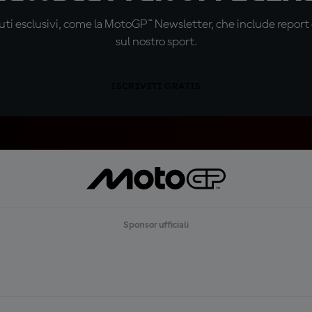
ti esclusivi, come la MotoGP™ Newsletter, che include report de
sul nostro sport.
ISCRIVITI GRATIS
Sponsor ufficiali