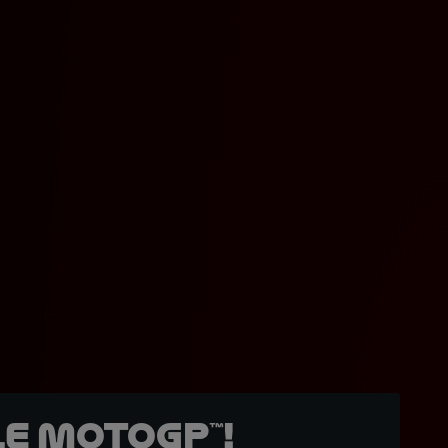
e MotoGP™!