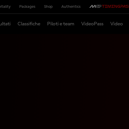
itality
Packages
Shop
Authentics
ultati
Classifiche
Piloti e team
VideoPass
Video