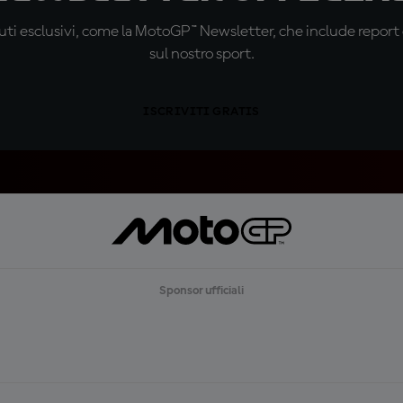
ti esclusivi, come la MotoGP™ Newsletter, che include report de
sul nostro sport.
ISCRIVITI GRATIS
Sponsor ufficiali