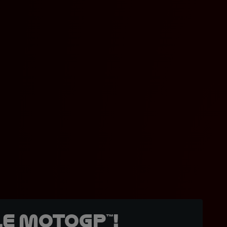
e MotoGP™!