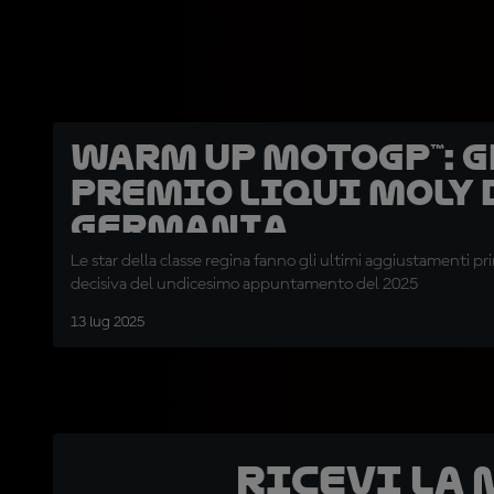
Warm Up MotoGP™: 
Premio Liqui Moly 
Germania
Le star della classe regina fanno gli ultimi aggiustamenti pri
decisiva del undicesimo appuntamento del 2025
13 lug 2025
Ricevi la