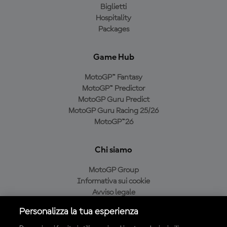
Biglietti
Hospitality
Packages
Game Hub
MotoGP™ Fantasy
MotoGP™ Predictor
MotoGP Guru Predict
MotoGP Guru Racing 25/26
MotoGP™26
Chi siamo
MotoGP Group
Informativa sui cookie
Avviso legale
Informativa sulla privacy
Personalizza la tua esperienza
Condizioni di acquisto