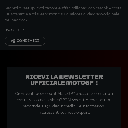
l'impossibile
Segreti di 'setup', doti canore e affari milionari con caschi: Acosta,
Quartararo e altri si esprimono su qualcosa di davvero originale
nel paddock
06 ago 2025
CONDIVIDI
Ricevi la newsletter
ufficiale MotoGP™!
Crea ora il tuo account MotoGP™ e accedi a contenuti
esclusivi, come la MotoGP™ Newsletter, che include
report dei GP, video incredibili e informazioni
interessanti sul nostro sport.