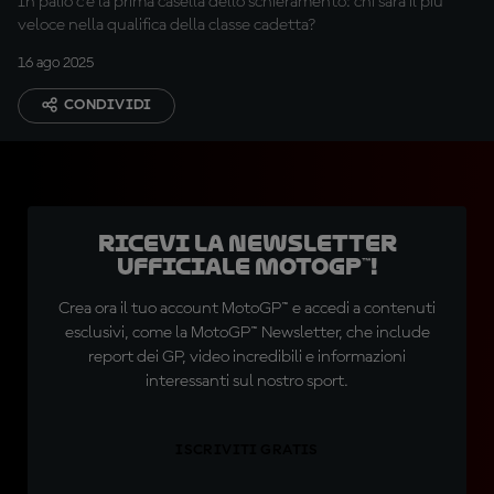
In palio c’è la prima casella dello schieramento: chi sarà il più
veloce nella qualifica della classe cadetta?
16 ago 2025
CONDIVIDI
Ricevi la newsletter
ufficiale MotoGP™!
Crea ora il tuo account MotoGP™ e accedi a contenuti
esclusivi, come la MotoGP™ Newsletter, che include
report dei GP, video incredibili e informazioni
interessanti sul nostro sport.
ISCRIVITI GRATIS