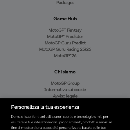
Packages
Game Hub
MotoGP™ Fantasy
MotoGP™ Predictor
MotoGP Guru Predict
MotoGP Guru Racing 25/26
MotoGP™26
Chi siamo
MotoGP Group
Informativa sui cookie
Avviso legale
Informativa sulla privacy
Personalizza la tua esperienza
Condizioni di acquisto
Dorna e i suoi fornitori utilizzano i cookie e tecnologie simili per
valutare le tue interazioni con i propri siti web, prodotti e servizi al
fine di mostrarti una pubblicità personalizzata basata sulle tue