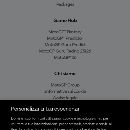
Packages
Game Hub
MotoGP™ Fantasy
MotoGP™ Predictor
MotoGP Guru Predict
MotoGP Guru Racing 25/26
MotoGP™26
Chi siamo
MotoGP Group
Informativa sui cookie
Avviso legale
Informativa sulla privacy
Personalizza la tua esperienza
Condizioni di acquisto
Dorna e i suoi fornitori utilizzano i cookie e tecnologie simili per
valutare le tue interazioni con i propri siti web, prodotti e servizi al
fine di mostrarti una pubblicità personalizzata basata sulle tue