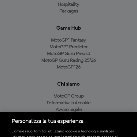
Hospitality
Packages
Game Hub
MotoGP™ Fantasy
MotoGP™ Predictor
MotoGP Guru Predict
MotoGP Guru Racing 25/26
MotoGP™26
Chi siamo
MotoGP Group
Informativa sui cookie
Avviso legale
Informativa sulla privacy
Personalizza la tua esperienza
Condizioni di acquisto
Dorna e i suoi fornitori utilizzano i cookie e tecnologie simili per