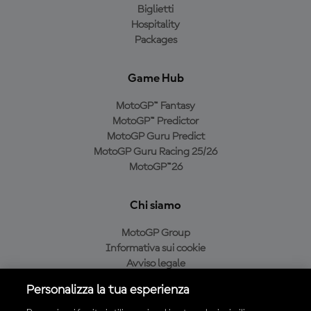
Biglietti
Hospitality
Packages
Game Hub
MotoGP™ Fantasy
MotoGP™ Predictor
MotoGP Guru Predict
MotoGP Guru Racing 25/26
MotoGP™26
Chi siamo
MotoGP Group
Informativa sui cookie
Avviso legale
Informativa sulla privacy
Personalizza la tua esperienza
Condizioni di acquisto