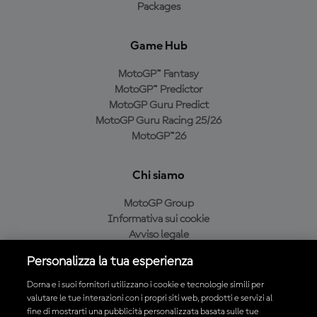
Packages
Game Hub
MotoGP™ Fantasy
MotoGP™ Predictor
MotoGP Guru Predict
MotoGP Guru Racing 25/26
MotoGP™26
Chi siamo
MotoGP Group
Informativa sui cookie
Avviso legale
Informativa sulla privacy
Personalizza la tua esperienza
Condizioni di acquisto
Dorna e i suoi fornitori utilizzano i cookie e tecnologie simili per
valutare le tue interazioni con i propri siti web, prodotti e servizi al
fine di mostrarti una pubblicità personalizzata basata sulle tue