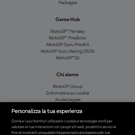
Packages
Game Hub
MotoGP™ Fantasy
MotoGP™ Predictor
MotoGP Guru Predict
MotoGP Guru Racing 25/26
MotoGP™26
Chi siamo
MotoGP Group
Informativa sui cookie
Avviso legale
Informativa sulla privacy
Personalizza la tua esperienza
Condizioni di acquisto
Dorna e i suoi fornitori utilizzano i cookie e tecnologie simili per
valutare le tue interazioni con i propri siti web, prodotti e servizi al
fine di mostrarti una pubblicità personalizzata basata sulle tue