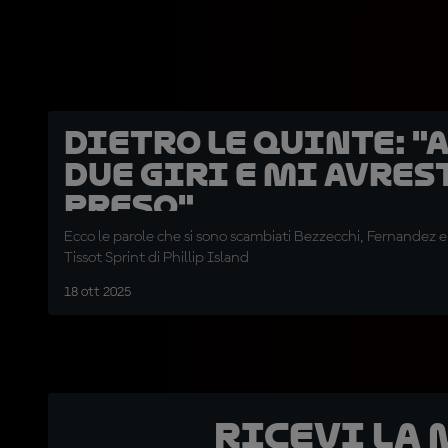
DIETRO LE QUINTE: "
due giri e mi avres
preso"
Ecco le parole che si sono scambiati Bezzecchi, Fernandez e
Tissot Sprint di Phillip Island
18 ott 2025
Ricevi la