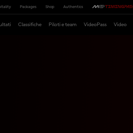
itality
Packages
Shop
Authentics
ultati
Classifiche
Piloti e team
VideoPass
Video