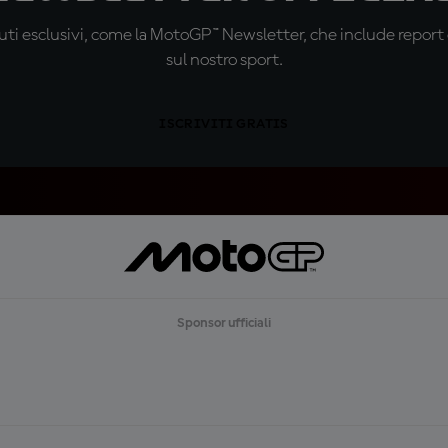
ti esclusivi, come la MotoGP™ Newsletter, che include report de
sul nostro sport.
ISCRIVITI GRATIS
Sponsor ufficiali