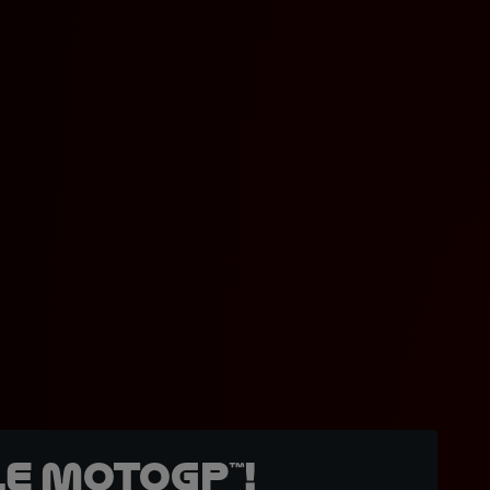
e MotoGP™!