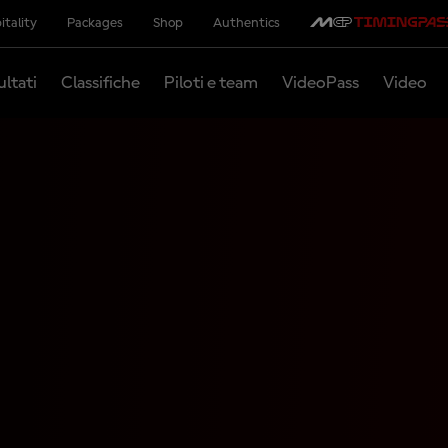
itality
Packages
Shop
Authentics
ultati
Classifiche
Piloti e team
VideoPass
Video