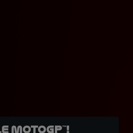
e MotoGP™!