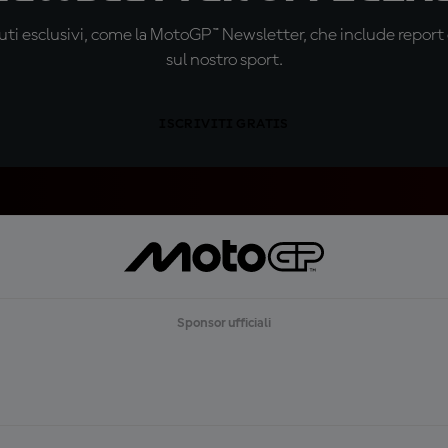
ti esclusivi, come la MotoGP™ Newsletter, che include report de
sul nostro sport.
ISCRIVITI GRATIS
Sponsor ufficiali