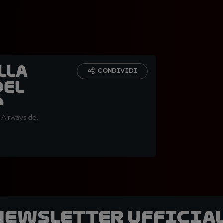
lla
CONDIVIDI
del
o
 Airways del
 newsletter ufficial