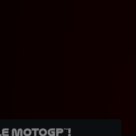
e MotoGP™!