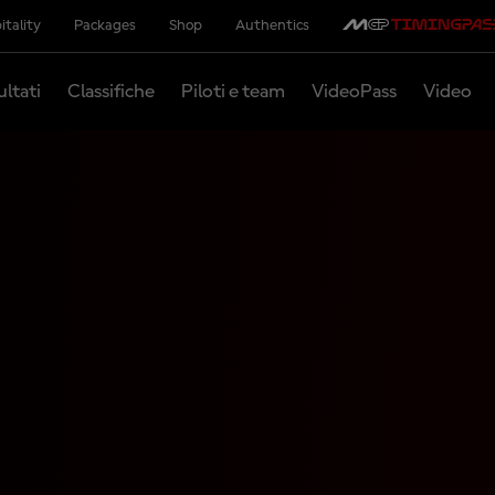
itality
Packages
Shop
Authentics
ultati
Classifiche
Piloti e team
VideoPass
Video