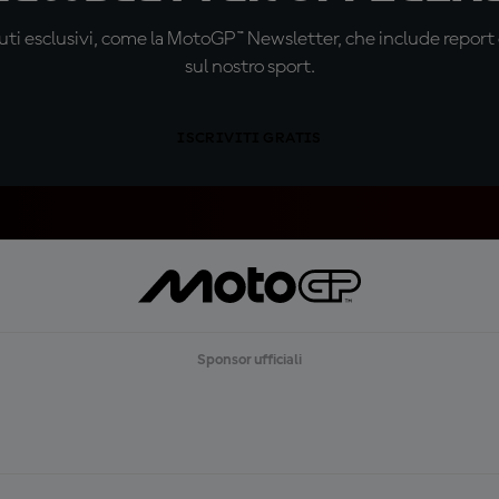
ti esclusivi, come la MotoGP™ Newsletter, che include report de
sul nostro sport.
ISCRIVITI GRATIS
Sponsor ufficiali