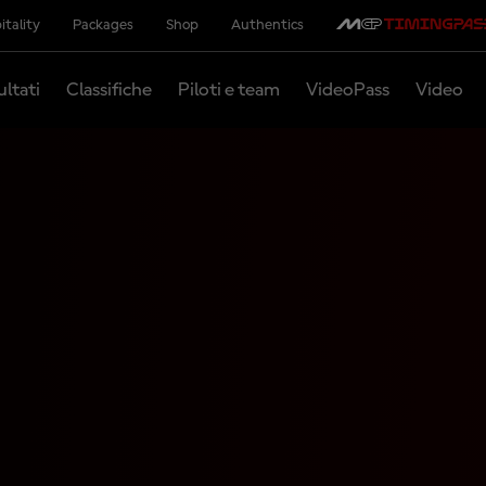
itality
Packages
Shop
Authentics
ultati
Classifiche
Piloti e team
VideoPass
Video