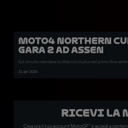
Moto4 Northern Cu
Gara 2 ad Assen
Sul circuito olandese la sfida conclusiva del primo fine sett
21 apr 2026
Ricevi la
Crea ora il tuo account MotoGP™ e accedi a contenu