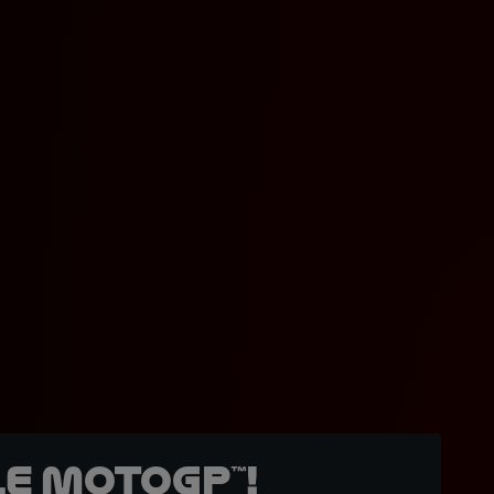
e MotoGP™!