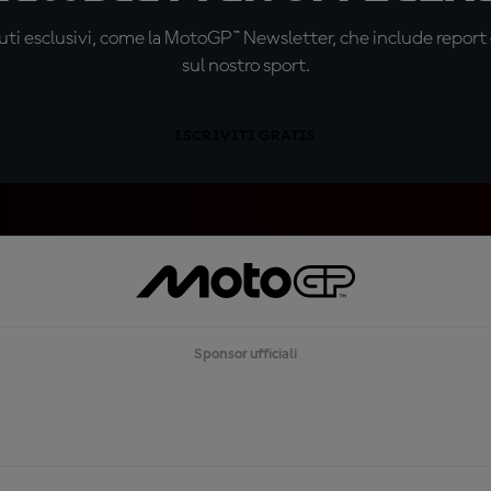
ti esclusivi, come la MotoGP™ Newsletter, che include report de
sul nostro sport.
ISCRIVITI GRATIS
Sponsor ufficiali