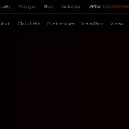
itality
Packages
Shop
Authentics
ultati
Classifiche
Piloti e team
VideoPass
Video