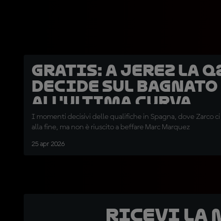
GRATIS: a Jerez la Q
decide sul bagnato
all'ultima curva
I momenti decisivi delle qualifiche in Spagna, dove Zarco ci
alla fine, ma non è riuscito a beffare Marc Marquez
25 apr 2026
Ricevi la