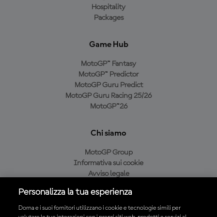
Hospitality
Packages
Game Hub
MotoGP™ Fantasy
MotoGP™ Predictor
MotoGP Guru Predict
MotoGP Guru Racing 25/26
MotoGP™26
Chi siamo
MotoGP Group
Informativa sui cookie
Avviso legale
Informativa sulla privacy
Personalizza la tua esperienza
Condizioni di acquisto
Dorna e i suoi fornitori utilizzano i cookie e tecnologie simili per