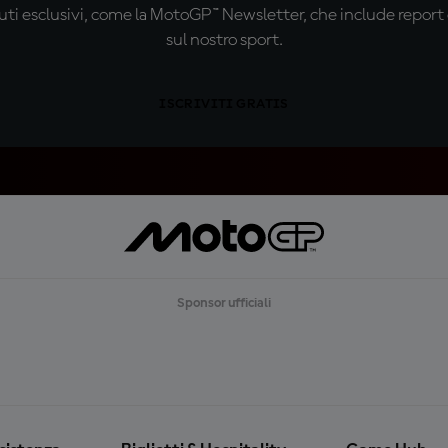
ti esclusivi, come la MotoGP™ Newsletter, che include report de
sul nostro sport.
ISCRIVITI GRATIS
Sponsor ufficiali