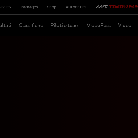
itality
Packages
Shop
Authentics
ultati
Classifiche
Piloti e team
VideoPass
Video