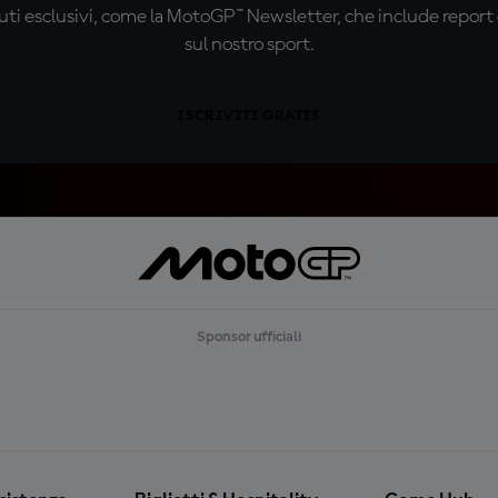
ti esclusivi, come la MotoGP™ Newsletter, che include report de
sul nostro sport.
ISCRIVITI GRATIS
Sponsor ufficiali