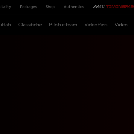
itality
Packages
Shop
Authentics
ultati
Classifiche
Piloti e team
VideoPass
Video