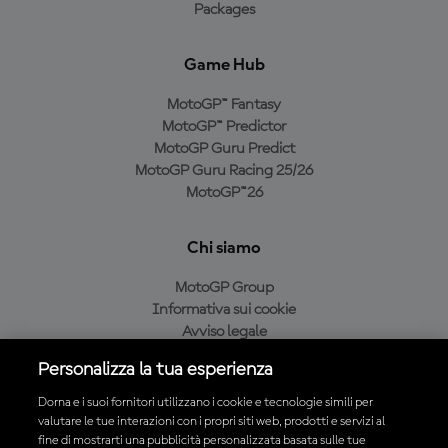
Packages
Game Hub
MotoGP™ Fantasy
MotoGP™ Predictor
MotoGP Guru Predict
MotoGP Guru Racing 25/26
MotoGP™26
Chi siamo
MotoGP Group
Informativa sui cookie
Avviso legale
Informativa sulla privacy
Personalizza la tua esperienza
Condizioni di acquisto
Dorna e i suoi fornitori utilizzano i cookie e tecnologie simili per
valutare le tue interazioni con i propri siti web, prodotti e servizi al
fine di mostrarti una pubblicità personalizzata basata sulle tue