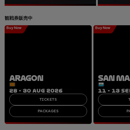
観戦券販売中
Buy Now
Buy Now
ARAGON
SAN M
28 - 30 AUG 2026
11 - 13 S
TICKETS
PACKAGES
P