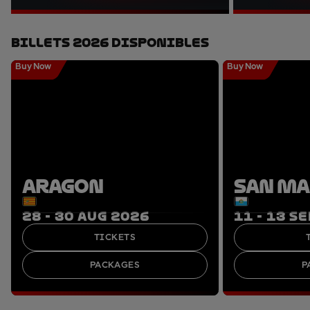
Billets 2026 Disponibles
Buy Now
Buy Now
ARAGON
SAN M
28 - 30 AUG 2026
11 - 13 S
TICKETS
PACKAGES
P