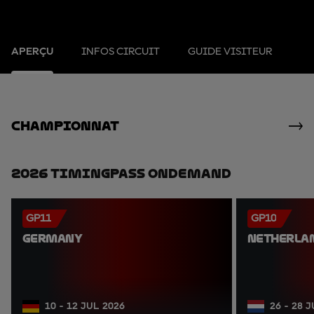
APERÇU
INFOS CIRCUIT
GUIDE VISITEUR
Championnat
2026 TimingPass OnDemand
GP11
GP10
GERMANY
NETHERLA
10 - 12 JUL 2026
26 - 28 