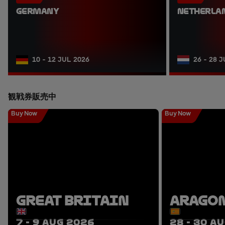
GERMANY
NETHERLA
10 - 12 JUL 2026
26 - 28 
観戦券販売中
Buy Now
Buy Now
GREAT BRITAIN
ARAGO
7 - 9 AUG 2026
28 - 30 A