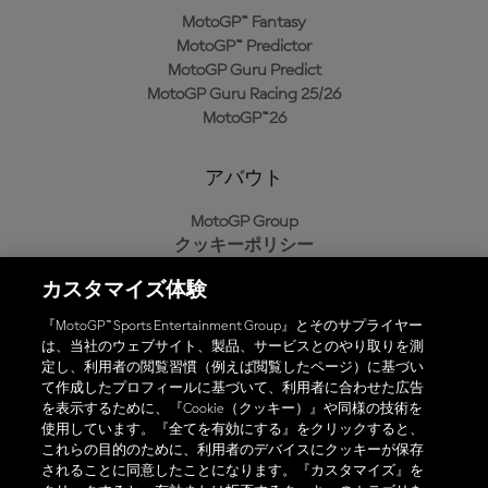
MotoGP™ Fantasy
MotoGP™ Predictor
MotoGP Guru Predict
MotoGP Guru Racing 25/26
MotoGP™26
アバウト
MotoGP Group
クッキーポリシー
利用規約
カスタマイズ体験
プライバシーポリシー
購入ポリシー
『MotoGP™ Sports Entertainment Group』とそのサプライヤー
は、当社のウェブサイト、製品、サービスとのやり取りを測
定し、利用者の閲覧習慣（例えば閲覧したページ）に基づい
て作成したプロフィールに基づいて、利用者に合わせた広告
オフィシャルアプリ
を表示するために、『Cookie（クッキー）』や同様の技術を
使用しています。『全てを有効にする』をクリックすると、
これらの目的のために、利用者のデバイスにクッキーが保存
されることに同意したことになります。『カスタマイズ』を