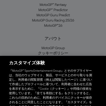
MotoGP™ Fantasy
MotoGP™ Predictor
MotoGP Guru Predict
MotoGP Guru Racing 25/26
MotoGP™26
アバウト
MotoGP Group
クッキーポリシー
利用規約
カスタマイズ体験
プライバシーポリシー
購入ポリシー
『MotoGP™ Sports Entertainment Group』とそのサプライヤー
は、当社のウェブサイト、製品、サービスとのやり取りを測
定し、利用者の閲覧習慣（例えば閲覧したページ）に基づい
て作成したプロフィールに基づいて、利用者に合わせた広告
オフィシャルアプリ
を表示するために、『Cookie（クッキー）』や同様の技術を
使用しています。『全てを有効にする』をクリックすると、
これらの目的のために、利用者のデバイスにクッキーが保存
されることに同意したことになります。『カスタマイズ』を