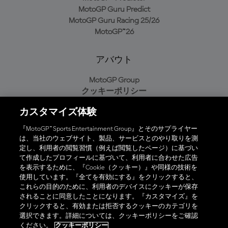
MotoGP Guru Predict
MotoGP Guru Racing 25/26
MotoGP™26
アバウト
MotoGP Group
クッキーポリシー
利用規約
カスタマイズ体験
プライバシーポリシー
購入ポリシー
『MotoGP™ Sports Entertainment Group』とそのサプライヤー
は、当社のウェブサイト、製品、サービスとのやり取りを測
定し、利用者の閲覧習慣（例えば閲覧したページ）に基づい
て作成したプロフィールに基づいて、利用者に合わせた広告
オフィシャルアプリ
を表示するために、『Cookie（クッキー）』や同様の技術を
使用しています。『全てを有効にする』をクリックすると、
これらの目的のために、利用者のデバイスにクッキーが保存
されることに同意したことになります。『カスタマイズ』を
クリックすると、有効または拒否するクッキーのカテゴリを
選択できます。詳細については、クッキーポリシーをご確認
© 2026 MotoGP Sports Entertainment Group. 全著作権所有。全ての
ください。
クッキーポリシー