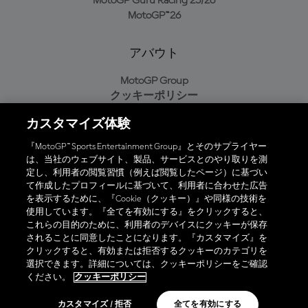
MotoGP Guru Racing 25/26
MotoGP™26
アバウト
MotoGP Group
クッキーポリシー
利用規約
カスタマイズ体験
プライバシーポリシー
購入ポリシー
『MotoGP™ Sports Entertainment Group』とそのサプライヤー
は、当社のウェブサイト、製品、サービスとのやり取りを測
定し、利用者の閲覧習慣（例えば閲覧したページ）に基づい
て作成したプロフィールに基づいて、利用者に合わせた広告
オフィシャルアプリ
を表示するために、『Cookie（クッキー）』や同様の技術を
使用しています。『全てを有効にする』をクリックすると、
これらの目的のために、利用者のデバイスにクッキーが保存
されることに同意したことになります。『カスタマイズ』を
クリックすると、有効または拒否するクッキーのカテゴリを
選択できます。詳細については、クッキーポリシーをご確認
© 2026 MotoGP Sports Entertainment Group. 全著作権所有。全ての
ください。
クッキーポリシー
商標はそれぞれの所有者に帰属。
カスタマイズ / 拒否
全てを有効にする