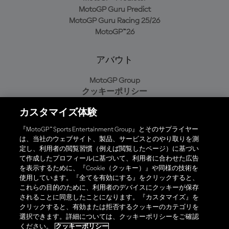
MotoGP Guru Predict
MotoGP Guru Racing 25/26
MotoGP™26
アバウト
MotoGP Group
クッキーポリシー
利用規約
カスタマイズ体験
プライバシーポリシー
購入ポリシー
『MotoGP™ Sports Entertainment Group』とそのサプライヤー
は、当社のウェブサイト、製品、サービスとのやり取りを測
定し、利用者の閲覧習慣（例えば閲覧したページ）に基づい
て作成したプロフィールに基づいて、利用者に合わせた広告
オフィシャルアプリ
を表示するために、『Cookie（クッキー）』や同様の技術を
使用しています。『全てを有効にする』をクリックすると、
これらの目的のために、利用者のデバイスにクッキーが保存
されることに同意したことになります。『カスタマイズ』を
クリックすると、有効または拒否するクッキーのカテゴリを
選択できます。詳細については、クッキーポリシーをご確認
© 2026 MotoGP Sports Entertainment Group. 全著作権所有。全ての
ください。
クッキーポリシー