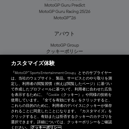
MotoGP Guru Predict
MotoGP Guru Racing 25/26
MotoGP™26
アバウト
MotoGP Group
クッキーポリシー
利用規約
カスタマイズ体験
プライバシーポリシー
購入ポリシー
『MotoGP™ Sports Entertainment Group』とそのサプライヤー
は、当社のウェブサイト、製品、サービスとのやり取りを測
定し、利用者の閲覧習慣（例えば閲覧したページ）に基づい
て作成したプロフィールに基づいて、利用者に合わせた広告
オフィシャルアプリ
を表示するために、『Cookie（クッキー）』や同様の技術を
使用しています。『全てを有効にする』をクリックすると、
これらの目的のために、利用者のデバイスにクッキーが保存
されることに同意したことになります。『カスタマイズ』を
クリックすると、有効または拒否するクッキーのカテゴリを
選択できます。詳細については、クッキーポリシーをご確認
© 2026 MotoGP Sports Entertainment Group. 全著作権所有。全ての
ください。
クッキーポリシー