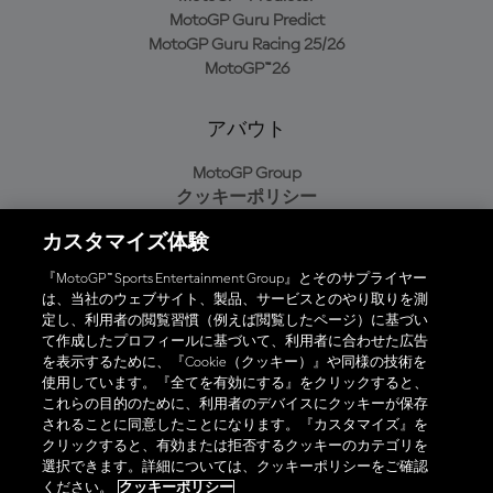
MotoGP Guru Predict
MotoGP Guru Racing 25/26
MotoGP™26
アバウト
MotoGP Group
クッキーポリシー
利用規約
カスタマイズ体験
プライバシーポリシー
購入ポリシー
『MotoGP™ Sports Entertainment Group』とそのサプライヤー
は、当社のウェブサイト、製品、サービスとのやり取りを測
定し、利用者の閲覧習慣（例えば閲覧したページ）に基づい
て作成したプロフィールに基づいて、利用者に合わせた広告
オフィシャルアプリ
を表示するために、『Cookie（クッキー）』や同様の技術を
使用しています。『全てを有効にする』をクリックすると、
これらの目的のために、利用者のデバイスにクッキーが保存
されることに同意したことになります。『カスタマイズ』を
クリックすると、有効または拒否するクッキーのカテゴリを
選択できます。詳細については、クッキーポリシーをご確認
© 2026 MotoGP Sports Entertainment Group. 全著作権所有。全ての
ください。
クッキーポリシー