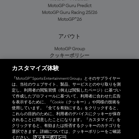
MotoGP Guru Predict
MotoGP Guru Racing 25/26
MotoGP™26
アバウト
MotoGP Group
クッキーポリシー
利用規約
カスタマイズ体験
プライバシーポリシー
購入ポリシー
『MotoGP™ Sports Entertainment Group』とそのサプライヤー
は、当社のウェブサイト、製品、サービスとのやり取りを測
定し、利用者の閲覧習慣（例えば閲覧したページ）に基づい
て作成したプロフィールに基づいて、利用者に合わせた広告
オフィシャルアプリ
を表示するために、『Cookie（クッキー）』や同様の技術を
使用しています。『全てを有効にする』をクリックすると、
これらの目的のために、利用者のデバイスにクッキーが保存
されることに同意したことになります。『カスタマイズ』を
クリックすると、有効または拒否するクッキーのカテゴリを
選択できます。詳細については、クッキーポリシーをご確認
© 2026 MotoGP Sports Entertainment Group. 全著作権所有。全ての
ください。
クッキーポリシー