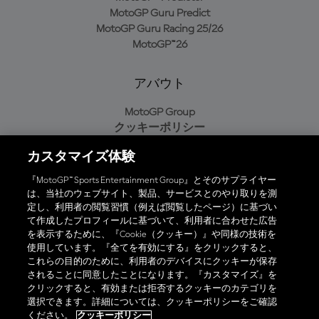
MotoGP Guru Predict
MotoGP Guru Racing 25/26
MotoGP™26
アバウト
MotoGP Group
クッキーポリシー
利用規約
カスタマイズ体験
プライバシーポリシー
購入ポリシー
『MotoGP™ Sports Entertainment Group』とそのサプライヤー
は、当社のウェブサイト、製品、サービスとのやり取りを測
定し、利用者の閲覧習慣（例えば閲覧したページ）に基づい
て作成したプロフィールに基づいて、利用者に合わせた広告
オフィシャルアプリ
を表示するために、『Cookie（クッキー）』や同様の技術を
使用しています。『全てを有効にする』をクリックすると、
これらの目的のために、利用者のデバイスにクッキーが保存
されることに同意したことになります。『カスタマイズ』を
クリックすると、有効または拒否するクッキーのカテゴリを
選択できます。詳細については、クッキーポリシーをご確認
© 2026 MotoGP Sports Entertainment Group. 全著作権所有。全ての
ください。
クッキーポリシー