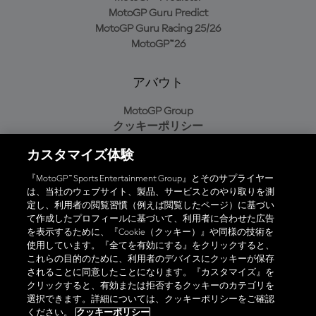
MotoGP Guru Predict
MotoGP Guru Racing 25/26
MotoGP™26
アバウト
MotoGP Group
クッキーポリシー
利用規約
カスタマイズ体験
プライバシーポリシー
購入ポリシー
『MotoGP™ Sports Entertainment Group』とそのサプライヤー
は、当社のウェブサイト、製品、サービスとのやり取りを測
定し、利用者の閲覧習慣（例えば閲覧したページ）に基づい
て作成したプロフィールに基づいて、利用者に合わせた広告
オフィシャルアプリ
を表示するために、『Cookie（クッキー）』や同様の技術を
使用しています。『全てを有効にする』をクリックすると、
これらの目的のために、利用者のデバイスにクッキーが保存
されることに同意したことになります。『カスタマイズ』を
クリックすると、有効または拒否するクッキーのカテゴリを
選択できます。詳細については、クッキーポリシーをご確認
© 2026 MotoGP Sports Entertainment Group. 全著作権所有。全ての
ください。
クッキーポリシー