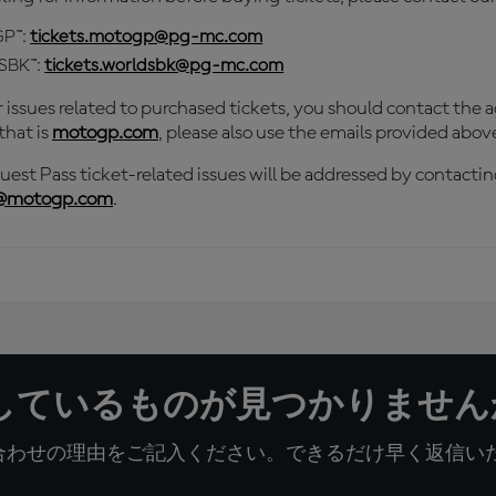
P™:
tickets.motogp@pg-mc.com
SBK™
:
tickets.worldsbk@pg-mc.com
r issues related to purchased tickets, you should contact th
that is
motogp.com
, please also use the emails provided above
uest Pass ticket-related issues will be addressed by contacti
s@motogp.com
.
しているものが見つかりません
合わせの理由をご記入ください。できるだけ早く返信いた