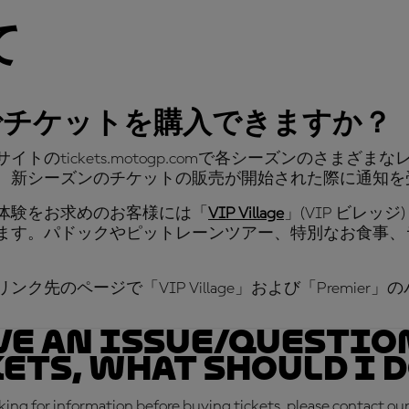
て
でチケットを購入できますか？
イトのtickets.motogp.comで各シーズンのさ
、新シーズンのチケットの販売が開始された際に通知を
体験をお求めのお客様には「
VIP Village
」(VIP ビレッジ
ます。パドックやピットレーンツアー、特別なお食事、
ンク先のページで「VIP Village」および「Premi
ve an issue/questio
ets, what should I 
oking for information before buying tickets, please contact our 