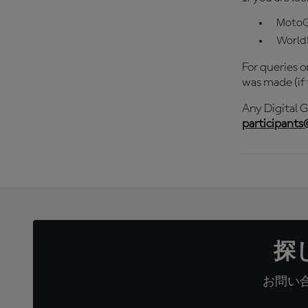
MotoG
World
For queries o
was made (if 
Any Digital G
participant
探
お問い