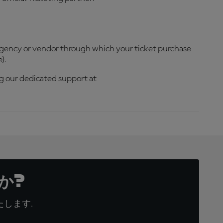
e agency or vendor through which your ticket purchase
).
ng our dedicated support at
か?
します.