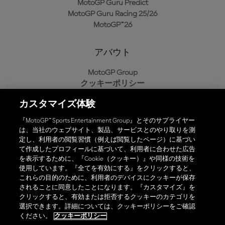
MotoGP Guru Predict
MotoGP Guru Racing 25/26
MotoGP™26
アバウト
MotoGP Group
クッキーポリシー
利用規約
カスタマイズ体験
プライバシーポリシー
購入ポリシー
『MotoGP™ Sports Entertainment Group』とそのサプライヤー
は、当社のウェブサイト、製品、サービスとのやり取りを測
定し、利用者の閲覧習慣（例えば閲覧したページ）に基づい
て作成したプロフィールに基づいて、利用者に合わせた広告
オフィシャルアプリ
を表示するために、『Cookie（クッキー）』や同様の技術を
使用しています。『全てを有効にする』をクリックすると、
これらの目的のために、利用者のデバイスにクッキーが保存
されることに同意したことになります。『カスタマイズ』を
クリックすると、有効または拒否するクッキーのカテゴリを
選択できます。詳細については、クッキーポリシーをご確認
© 2026 MotoGP Sports Entertainment Group. 全著作権所有。全ての
ください。
クッキーポリシー
商標はそれぞれの所有者に帰属。