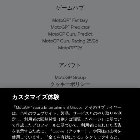
ゲームハブ
MotoGP™ Fantasy
MotoGP™ Predictor
MotoGP Guru Predict
MotoGP Guru Racing 25/26
MotoGP™26
アバウト
MotoGP Group
クッキーポリシー
利用規約
カスタマイズ体験
プライバシーポリシー
購入ポリシー
『MotoGP™ Sports Entertainment Group』とそのサプライヤー
は、当社のウェブサイト、製品、サービスとのやり取りを測
定し、利用者の閲覧習慣（例えば閲覧したページ）に基づい
て作成したプロフィールに基づいて、利用者に合わせた広告
オフィシャルアプリ
を表示するために、『Cookie（クッキー）』や同様の技術を
使用しています。『全てを有効にする』をクリックすると、