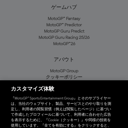
ゲームハブ
MotoGP™ Fantasy
MotoGP™ Predictor
MotoGP Guru Predict
MotoGP Guru Racing 25/26
MotoGP™26
アバウト
MotoGP Group
クッキーポリシー
利用規約
カスタマイズ体験
プライバシーポリシー
購入ポリシー
『MotoGP™ Sports Entertainment Group』とそのサプライヤー
は、当社のウェブサイト、製品、サービスとのやり取りを測
定し、利用者の閲覧習慣（例えば閲覧したページ）に基づい
て作成したプロフィールに基づいて、利用者に合わせた広告
オフィシャルアプリ
を表示するために、『Cookie（クッキー）』や同様の技術を
使用しています。『全てを有効にする』をクリックすると、