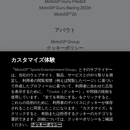
MotoGP Guru Predict
MotoGP Guru Racing 25/26
MotoGP™26
アバウト
MotoGP Group
クッキーポリシー
利用規約
カスタマイズ体験
プライバシーポリシー
購入ポリシー
『MotoGP™ Sports Entertainment Group』とそのサプライヤー
は、当社のウェブサイト、製品、サービスとのやり取りを測
定し、利用者の閲覧習慣（例えば閲覧したページ）に基づい
て作成したプロフィールに基づいて、利用者に合わせた広告
オフィシャルアプリ
を表示するために、『Cookie（クッキー）』や同様の技術を
使用しています。『全てを有効にする』をクリックすると、
これらの目的のために、利用者のデバイスにクッキーが保存
されることに同意したことになります。『カスタマイズ』を
クリックすると、有効または拒否するクッキーのカテゴリを
選択できます。詳細については、クッキーポリシーをご確認
© 2026 MotoGP Sports Entertainment Group. 全著作権所有。全ての
ください。
クッキーポリシー
商標はそれぞれの所有者に帰属。