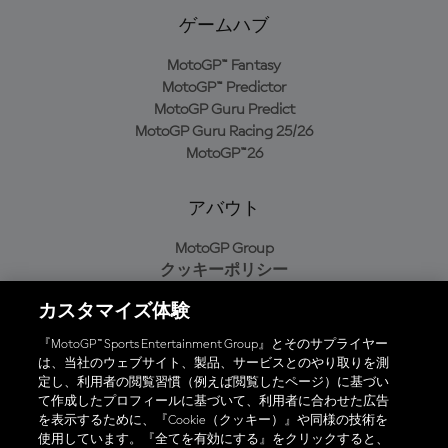
ゲームハブ
MotoGP™ Fantasy
MotoGP™ Predictor
MotoGP Guru Predict
MotoGP Guru Racing 25/26
MotoGP™26
アバウト
MotoGP Group
クッキーポリシー
利用規約
カスタマイズ体験
プライバシーポリシー
購入ポリシー
『MotoGP™ Sports Entertainment Group』とそのサプライヤー
は、当社のウェブサイト、製品、サービスとのやり取りを測
定し、利用者の閲覧習慣（例えば閲覧したページ）に基づい
て作成したプロフィールに基づいて、利用者に合わせた広告
オフィシャルアプリ
を表示するために、『Cookie（クッキー）』や同様の技術を
使用しています。『全てを有効にする』をクリックすると、