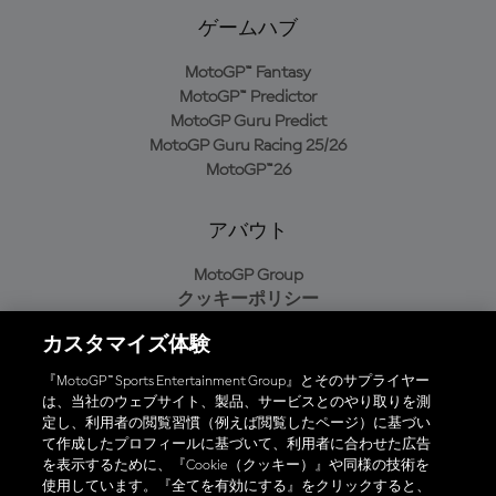
ゲームハブ
MotoGP™ Fantasy
MotoGP™ Predictor
MotoGP Guru Predict
MotoGP Guru Racing 25/26
MotoGP™26
アバウト
MotoGP Group
クッキーポリシー
利用規約
カスタマイズ体験
プライバシーポリシー
購入ポリシー
『MotoGP™ Sports Entertainment Group』とそのサプライヤー
は、当社のウェブサイト、製品、サービスとのやり取りを測
定し、利用者の閲覧習慣（例えば閲覧したページ）に基づい
て作成したプロフィールに基づいて、利用者に合わせた広告
オフィシャルアプリ
を表示するために、『Cookie（クッキー）』や同様の技術を
使用しています。『全てを有効にする』をクリックすると、