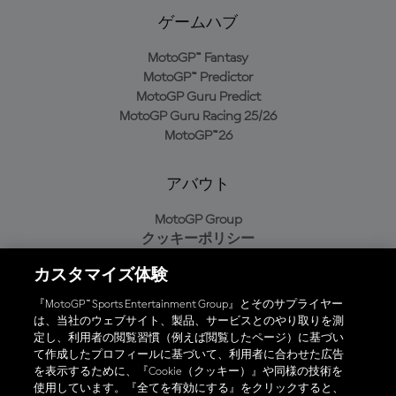
ゲームハブ
MotoGP™ Fantasy
MotoGP™ Predictor
MotoGP Guru Predict
MotoGP Guru Racing 25/26
MotoGP™26
アバウト
MotoGP Group
クッキーポリシー
利用規約
カスタマイズ体験
プライバシーポリシー
購入ポリシー
『MotoGP™ Sports Entertainment Group』とそのサプライヤー
は、当社のウェブサイト、製品、サービスとのやり取りを測
定し、利用者の閲覧習慣（例えば閲覧したページ）に基づい
て作成したプロフィールに基づいて、利用者に合わせた広告
オフィシャルアプリ
を表示するために、『Cookie（クッキー）』や同様の技術を
使用しています。『全てを有効にする』をクリックすると、