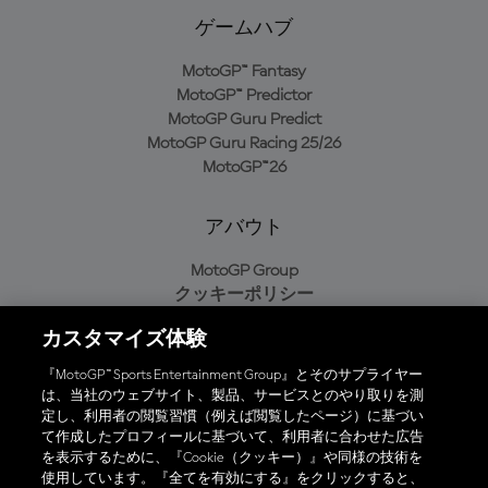
ゲームハブ
MotoGP™ Fantasy
MotoGP™ Predictor
MotoGP Guru Predict
MotoGP Guru Racing 25/26
MotoGP™26
アバウト
MotoGP Group
クッキーポリシー
利用規約
カスタマイズ体験
プライバシーポリシー
購入ポリシー
『MotoGP™ Sports Entertainment Group』とそのサプライヤー
は、当社のウェブサイト、製品、サービスとのやり取りを測
定し、利用者の閲覧習慣（例えば閲覧したページ）に基づい
て作成したプロフィールに基づいて、利用者に合わせた広告
オフィシャルアプリ
を表示するために、『Cookie（クッキー）』や同様の技術を
使用しています。『全てを有効にする』をクリックすると、