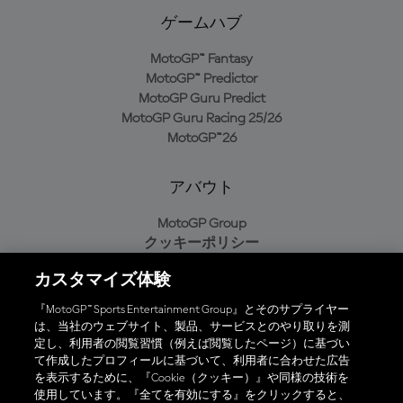
ゲームハブ
MotoGP™ Fantasy
MotoGP™ Predictor
MotoGP Guru Predict
MotoGP Guru Racing 25/26
MotoGP™26
アバウト
MotoGP Group
クッキーポリシー
利用規約
カスタマイズ体験
プライバシーポリシー
購入ポリシー
『MotoGP™ Sports Entertainment Group』とそのサプライヤー
は、当社のウェブサイト、製品、サービスとのやり取りを測
定し、利用者の閲覧習慣（例えば閲覧したページ）に基づい
て作成したプロフィールに基づいて、利用者に合わせた広告
オフィシャルアプリ
を表示するために、『Cookie（クッキー）』や同様の技術を
使用しています。『全てを有効にする』をクリックすると、