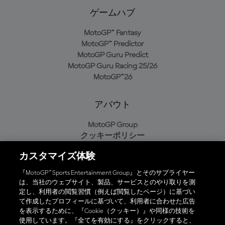
ゲームハブ
MotoGP™ Fantasy
MotoGP™ Predictor
MotoGP Guru Predict
MotoGP Guru Racing 25/26
MotoGP™26
アバウト
MotoGP Group
クッキーポリシー
利用規約
カスタマイズ体験
プライバシーポリシー
購入ポリシー
『MotoGP™ Sports Entertainment Group』とそのサプライヤー
は、当社のウェブサイト、製品、サービスとのやり取りを測
定し、利用者の閲覧習慣（例えば閲覧したページ）に基づい
て作成したプロフィールに基づいて、利用者に合わせた広告
オフィシャルアプリ
を表示するために、『Cookie（クッキー）』や同様の技術を
使用しています。『全てを有効にする』をクリックすると、