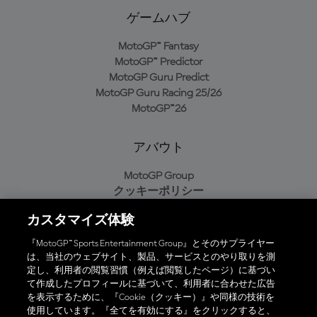
ゲームハブ
MotoGP™ Fantasy
MotoGP™ Predictor
MotoGP Guru Predict
MotoGP Guru Racing 25/26
MotoGP™26
アバウト
MotoGP Group
クッキーポリシー
利用規約
カスタマイズ体験
プライバシーポリシー
購入ポリシー
『MotoGP™ Sports Entertainment Group』とそのサプライヤー
は、当社のウェブサイト、製品、サービスとのやり取りを測
定し、利用者の閲覧習慣（例えば閲覧したページ）に基づい
て作成したプロフィールに基づいて、利用者に合わせた広告
オフィシャルアプリ
を表示するために、『Cookie（クッキー）』や同様の技術を
使用しています。『全てを有効にする』をクリックすると、