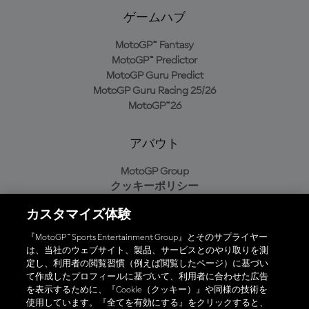
ゲームハブ
MotoGP™ Fantasy
MotoGP™ Predictor
MotoGP Guru Predict
MotoGP Guru Racing 25/26
MotoGP™26
アバウト
MotoGP Group
クッキーポリシー
利用規約
カスタマイズ体験
プライバシーポリシー
購入ポリシー
『MotoGP™ Sports Entertainment Group』とそのサプライヤー
は、当社のウェブサイト、製品、サービスとのやり取りを測
定し、利用者の閲覧習慣（例えば閲覧したページ）に基づい
て作成したプロフィールに基づいて、利用者に合わせた広告
オフィシャルアプリ
を表示するために、『Cookie（クッキー）』や同様の技術を
使用しています。『全てを有効にする』をクリックすると、