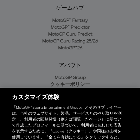
ゲームハブ
MotoGP™ Fantasy
MotoGP™ Predictor
MotoGP Guru Predict
MotoGP Guru Racing 25/26
MotoGP™26
アバウト
MotoGP Group
クッキーポリシー
利用規約
カスタマイズ体験
プライバシーポリシー
購入ポリシー
『MotoGP™ Sports Entertainment Group』とそのサプライヤー
は、当社のウェブサイト、製品、サービスとのやり取りを測
定し、利用者の閲覧習慣（例えば閲覧したページ）に基づい
て作成したプロフィールに基づいて、利用者に合わせた広告
オフィシャルアプリ
を表示するために、『Cookie（クッキー）』や同様の技術を
使用しています。『全てを有効にする』をクリックすると、