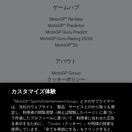
ゲームハブ
MotoGP™ Fantasy
MotoGP™ Predictor
MotoGP Guru Predict
MotoGP Guru Racing 25/26
MotoGP™26
アバウト
MotoGP Group
クッキーポリシー
利用規約
カスタマイズ体験
プライバシーポリシー
購入ポリシー
『MotoGP™ Sports Entertainment Group』とそのサプライヤー
は、当社のウェブサイト、製品、サービスとのやり取りを測
定し、利用者の閲覧習慣（例えば閲覧したページ）に基づい
て作成したプロフィールに基づいて、利用者に合わせた広告
オフィシャルアプリ
を表示するために、『Cookie（クッキー）』や同様の技術を
使用しています。『全てを有効にする』をクリックすると、